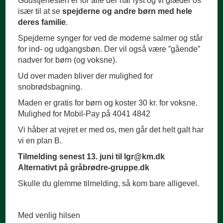
Gudstjenesten er for alle der har lyst og vi glæder os
især til at se
spejderne og andre børn med hele
deres familie
.
Spejderne synger for ved de moderne salmer og står
for ind- og udgangsbøn. Der vil også være ”gående”
nadver for børn (og voksne).
Ud over maden bliver der mulighed for
snobrødsbagning.
Maden er gratis for børn og koster 30 kr. for voksne.
Mulighed for Mobil-Pay på 4041 4842
Vi håber at vejret er med os, men går det helt galt har
vi en plan B.
Tilmelding senest 13. juni til lgr@km.dk
Alternativt på gråbrødre-gruppe.dk
Skulle du glemme tilmelding, så kom bare alligevel.
Med venlig hilsen