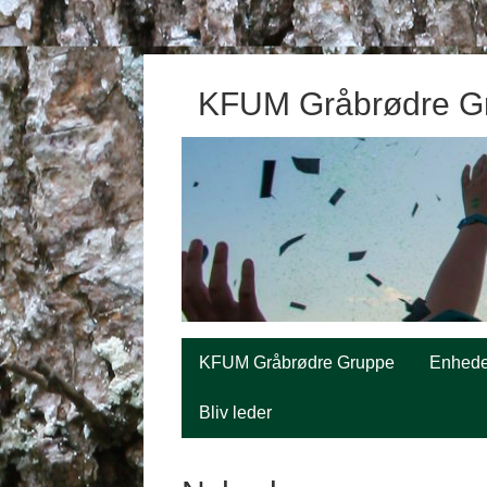
KFUM Gråbrødre G
KFUM Gråbrødre Gruppe
Enhede
Bliv leder