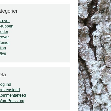
tegorier
Bæver
Gruppen
Leder
Rover
enior
rop
Ulve
eta
og ind
ndlægsfeed
Kommentarfeed
WordPress.org