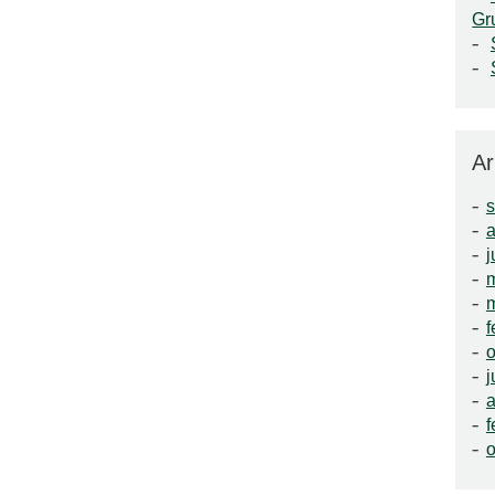
Gr
Ar
a
j
f
o
j
a
f
o