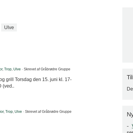
Ulve
or
,
Trop
,
Ulve
· Skrevet af Gråbrødre Gruppe
Ti
og grill Torsdag den 15. juni kl. 17-
 (ved..
Der
ior
,
Trop
,
Ulve
· Skrevet af Gråbrødre Gruppe
Ny
se