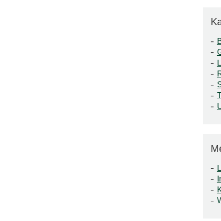
Ka
S
T
M
L
I