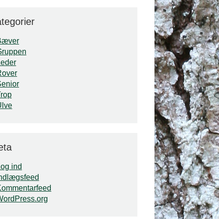
tegorier
Bæver
Gruppen
Leder
Rover
enior
rop
Ulve
eta
og ind
ndlægsfeed
Kommentarfeed
WordPress.org