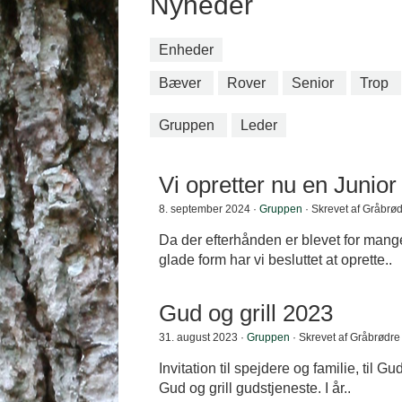
Nyheder
Enheder
Bæver
Rover
Senior
Trop
Gruppen
Leder
Vi opretter nu en Junio
8. september 2024 ·
Gruppen
· Skrevet af Gråbrø
Da der efterhånden er blevet for mange
glade form har vi besluttet at oprette..
Gud og grill 2023
31. august 2023 ·
Gruppen
· Skrevet af Gråbrødr
Invitation til spejdere og familie, til Gu
Gud og grill gudstjeneste. I år..