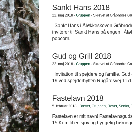
Sankt Hans 2018
22. maj 2018 ·
Gruppen
· Skrevet af Gråbrødre G
Sankt Hans i Åløkkeskoven Gråbrødr
inviterer til Sankt Hans på engen i 
popcorn..
Gud og Grill 2018
22. maj 2018 ·
Gruppen
· Skrevet af Gråbrødre G
Invitation til spejdere og familie, Gud 
19 ved spejderhytten Rugårdsvej 117D
Fastelavn 2018
5. februar 2018 ·
Bæver
,
Gruppen
,
Rover
,
Senior
,
Fastelavn er mit navn! Fastelavnsguds
15 Kom til en sjov og hyggelig børneg