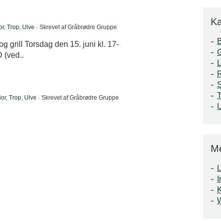
Ka
or
,
Trop
,
Ulve
· Skrevet af Gråbrødre Gruppe
og grill Torsdag den 15. juni kl. 17-
 (ved..
S
T
ior
,
Trop
,
Ulve
· Skrevet af Gråbrødre Gruppe
M
L
I