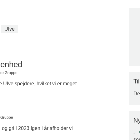
Ulve
r enhed
dre Gruppe
Ti
 Ulve spejdere, hvilket vi er meget
Der
e Gruppe
Ny
d og grill 2023 Igen i år afholder vi
se