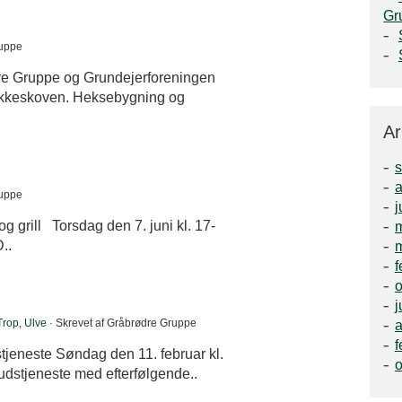
Gr
ruppe
e Gruppe og Grundejerforeningen
Åløkkeskoven. Heksebygning og
Ar
a
ruppe
j
og grill Torsdag den 7. juni kl. 17-
..
f
o
j
Trop
,
Ulve
· Skrevet af Gråbrødre Gruppe
a
f
tjeneste Søndag den 11. februar kl.
o
udstjeneste med efterfølgende..