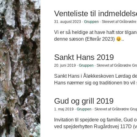
Venteliste til indmelde
31. august 2023 ·
Gruppen
· Skrevet af Gråbrødr
Vi er så heldige at have haft stor tilg
denne sæson (Efterår 2023)
..
Sankt Hans 2019
20. juni 2019 ·
Gruppen
· Skrevet af Gråbrødre G
Sankt Hans i Åløkkeskoven Lørdag den
Hans nærmer sig og traditionen tro vil
Gud og grill 2019
1. maj 2019 ·
Gruppen
· Skrevet af Gråbrødre Gr
Invitation til spejdere og familie, Gud o
ved spejderhytten Rugårdsvej 117D (v