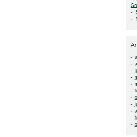
Gr
Ar
a
j
f
o
j
a
f
o