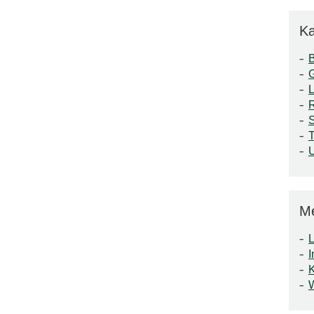
Ka
S
T
M
L
I