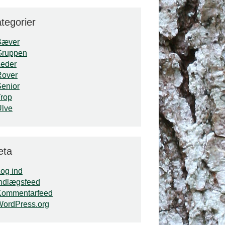
tegorier
Bæver
Gruppen
Leder
Rover
enior
rop
Ulve
eta
og ind
ndlægsfeed
Kommentarfeed
WordPress.org