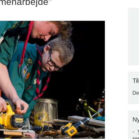
menarbejde"
Ti
Der
Ny
se